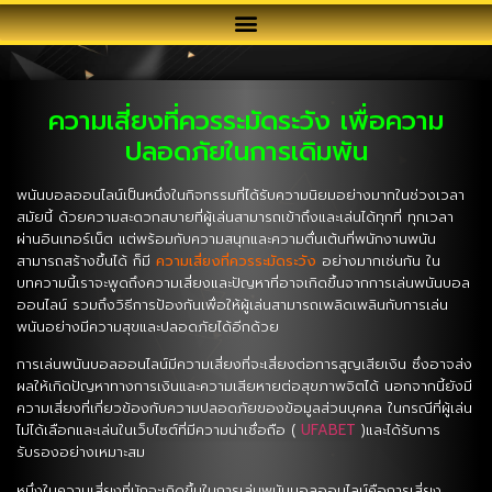
ความเสี่ยงที่ควรระมัดระวัง เพื่อความ
ปลอดภัยในการเดิมพัน
พนันบอลออนไลน์เป็นหนึ่งในกิจกรรมที่ได้รับความนิยมอย่างมากในช่วงเวลา
สมัยนี้ ด้วยความสะดวกสบายที่ผู้เล่นสามารถเข้าถึงและเล่นได้ทุกที่ ทุกเวลา
ผ่านอินเทอร์เน็ต แต่พร้อมกับความสนุกและความตื่นเต้นที่พนักงานพนัน
สามารถสร้างขึ้นได้ ก็มี
ความเสี่ยงที่ควรระมัดระวัง
อย่างมากเช่นกัน ใน
บทความนี้เราจะพูดถึงความเสี่ยงและปัญหาที่อาจเกิดขึ้นจากการเล่นพนันบอล
ออนไลน์ รวมถึงวิธีการป้องกันเพื่อให้ผู้เล่นสามารถเพลิดเพลินกับการเล่น
พนันอย่างมีความสุขและปลอดภัยได้อีกด้วย
การเล่นพนันบอลออนไลน์มีความเสี่ยงที่จะเสี่ยงต่อการสูญเสียเงิน ซึ่งอาจส่ง
ผลให้เกิดปัญหาทางการเงินและความเสียหายต่อสุขภาพจิตได้ นอกจากนี้ยังมี
ความเสี่ยงที่เกี่ยวข้องกับความปลอดภัยของข้อมูลส่วนบุคคล ในกรณีที่ผู้เล่น
ไม่ได้เลือกและเล่นในเว็บไซต์ที่มีความน่าเชื่อถือ (
UFABET
)และได้รับการ
รับรองอย่างเหมาะสม
หนึ่งในความเสี่ยงที่มักจะเกิดขึ้นในการเล่นพนันบอลออนไลน์คือการเสี่ยง