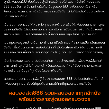
ยุคนี้แฟนบอลไม่จำเป็นต้องอยู่หน้าคอมอีกต่อไป เพราะเว็บไซต์
ผลบอลสด
888
รองรับการใช้งานผ่านมือถือเต็มรูปแบบ ไม่ว่าจะเป็นระบบ iOS หรือ
Android คุณสามารถเข้าเว็บ
ผลบอลสดมือถือ
ได้ทันทีโดยไม่ต้องดาวน์โหลด
แอปพลิเคชันใด ๆ
เว็บไซต์ถูกออกแบบให้เหมาะกับทุกขนาดหน้าจอ เพื่อให้แฟนบอลสามารถ
ดูผล
บอลผ่านมือถือ
ได้อย่างสะดวกและรวดเร็ว การอัปเดตสกอร์จะเกิดขึ้นแบบเรี
ยลไทม์ผ่านระบบ
อัปเดตสกอร์สด
ที่มีความเสถียรสูง ไม่กระตุก ไม่หน่วง
ไม่ว่าคุณจะอยู่ระหว่างเดินทาง ทำงาน หรือพักผ่อน ก็สามารถเปิด
เว็บผลบอล
มือถือ
เพื่อติดตามผลการแข่งขันได้ทุกที่ เว็บไซต์โหลดเร็ว ใช้งานง่าย และมี
ระบบแจ้งเตือนเมื่อทีมโปรดของคุณทำประตู ทำให้คุณไม่พลาดทุกช็อตสำคัญ
เว็บเช็คผลบอล
ของเรายังมีระบบค้นหาทีมอย่างรวดเร็ว เพียงพิมพ์ชื่อทีมก็
สามารถเข้าดูผลได้ทันที เหมาะสำหรับแฟนบอลยุคใหม่ที่ต้องการความสะดวก
ความเร็ว และข้อมูลที่ถูกต้องในเวลาเดียวกัน
ด้วยระบบที่ออกแบบมาเพื่อผู้ใช้จริง
ผลบอลสด 888
จึงเป็นเว็บที่ตอบโจทย์
แฟนบอลทุกกลุ่ม ช่วยให้คุณติดตามผลได้ทุกที่ทุกเวลาอย่างแท้จริง
ผลบอลสด888 รวมผลบอลจากทุกลีกดัง
พร้อมข่าวสารฟุตบอลครบวงจร
ถ้าคุณกำลังมองหาเว็บไซต์ที่รวมทุกเรื่องเกี่ยวกับฟุตบอล
ผลบอลสด 888