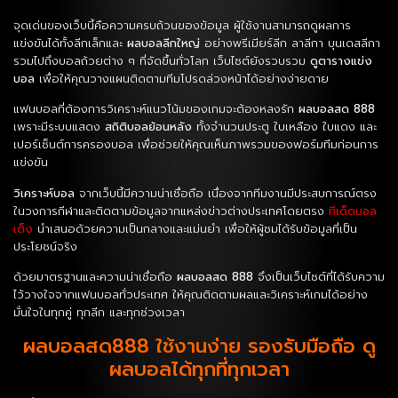
จุดเด่นของเว็บนี้คือความครบถ้วนของข้อมูล ผู้ใช้งานสามารถดูผลการ
แข่งขันได้ทั้งลีกเล็กและ
ผลบอลลีกใหญ่
อย่างพรีเมียร์ลีก ลาลีกา บุนเดสลีกา
รวมไปถึงบอลถ้วยต่าง ๆ ที่จัดขึ้นทั่วโลก เว็บไซต์ยังรวบรวม
ดูตารางแข่ง
บอล
เพื่อให้คุณวางแผนติดตามทีมโปรดล่วงหน้าได้อย่างง่ายดาย
แฟนบอลที่ต้องการวิเคราะห์แนวโน้มของเกมจะต้องหลงรัก
ผลบอลสด 888
เพราะมีระบบแสดง
สถิติบอลย้อนหลัง
ทั้งจำนวนประตู ใบเหลือง ใบแดง และ
เปอร์เซ็นต์การครองบอล เพื่อช่วยให้คุณเห็นภาพรวมของฟอร์มทีมก่อนการ
แข่งขัน
วิเคราะห์บอล
จากเว็บนี้มีความน่าเชื่อถือ เนื่องจากทีมงานมีประสบการณ์ตรง
ในวงการกีฬาและติดตามข้อมูลจากแหล่งข่าวต่างประเทศโดยตรง
ทีเด็ดบอล
เต็ง
นำเสนอด้วยความเป็นกลางและแม่นยำ เพื่อให้ผู้ชมได้รับข้อมูลที่เป็น
ประโยชน์จริง
ด้วยมาตรฐานและความน่าเชื่อถือ
ผลบอลสด 888
จึงเป็นเว็บไซต์ที่ได้รับความ
ไว้วางใจจากแฟนบอลทั่วประเทศ ให้คุณติดตามผลและวิเคราะห์เกมได้อย่าง
มั่นใจในทุกคู่ ทุกลีก และทุกช่วงเวลา
ผลบอลสด888 ใช้งานง่าย รองรับมือถือ ดู
ผลบอลได้ทุกที่ทุกเวลา