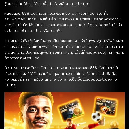
ผู้ชมชาวไทยใช้งานได้ง่ายขึ้น ไม่ต้องเสียเวลาแปลภาษา
ผลบอลสด 888
ยังถูกออกแบบให้เข้าถึงง่ายสำหรับทุกอุปกรณ์ ทั้ง
คอมพิวเตอร์ มือถือ และแท็บเล็ต โดยเฉพาะในยุคที่แฟนบอลต้องการความ
รวดเร็ว เว็บไซต์จึงเน้นระบบ
อัปเดตผลบอล
แบบต่อเนื่องตลอดทั้งวัน ไม่ว่า
จะเป็นบอลเช้า บอลบ่าย หรือบอลดึก
ความแม่นยำคือหัวใจหลักของ
เว็บผลบอลตรง
แห่งนี้ เพราะทุกผลลัพธ์จะผ่าน
การตรวจสอบก่อนเผยแพร่ ทำให้คุณมั่นใจได้ในคุณภาพของข้อมูล ไม่ว่าคุณ
จะติดตามทีมโปรดหรือดูเพื่อการวิเคราะห์เกม เว็บนี้ก็พร้อมตอบโจทย์ทุกความ
ต้องการของแฟนบอล
ด้วยประสบการณ์ในการให้บริการมาหลายปี
ผลบอลสด 888
จึงเป็นหนึ่งใน
เว็บรายงานผลที่ได้รับความนิยมสูงสุดในประเทศไทย ด้วยความน่าเชื่อถือ
ความแม่นยำ และการใช้งานที่ง่าย จึงกลายเป็นเว็บโปรดของแฟนบอลทั่ว
ประเทศ