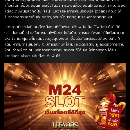
แท็บเล็ตที่เชื่อมต่ออินเทอร์เน็ตได้วิธีการเล่นสล็อตออนไลน์ง่ายมาก คุณเพียง
แต่ลงเดิมพันแล้วกดปุ่ม “เล่น” แล้วรอผลการหมุนของรีล (วงล้อ) คุณจะได้
รับรางวัลตามการจับคู่ของสัญลักษณ์ที่ปรากฏบนรีลหลังจากหยุดหมุน
นอกจากนี้เรายังมีเกมอีกหนึ่งเกมที่มักพบบนเว็บพนัน คือ “ไพ่ป๊อกเด้ง” วิธี
การเล่นเกมนี้คล้ายกับการเล่นไพ่ป๊อกเด้งในบ้าน การแจกไพ่จะทำให้แต้มฝ่ายละ
2-3 ใบ และผู้เล่นที่มีแต้มรวมสูงสุดจะชนะ เงื่อนไขคือแต้มรวมต้องไม่เกิน 9
แต้ม หากมีการเสมอกัน จะมีการแจกไพ่ที่สามและวัดผลใหม่ ผู้เล่นต้องการทาย
ผู้ชนะว่าคนใดจะชนะหรืออาจทายว่าจะเสมอกันก็ได้ และผู้ที่ทายถูกจะได้รับ
รางวัลตามจำนวนเงินที่ลงเดิมพันไว้