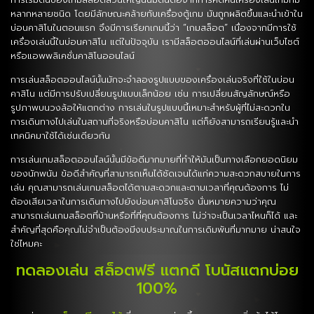
หลากหลายชนิด โดยมีลักษณะคล้ายกับเครื่องตู้เกม มันถูกผลิตขึ้นและนำเข้าใน
บ่อนคาสิโนในตอนแรก จึงมีการเรียกเกมนี้ว่า “เกมสล็อต” เนื่องจากมีการใช้
เครื่องเล่นนี้ในบ่อนคาสิโน แต่ในปัจจุบัน เรามีสล็อตออนไลน์ที่เล่นผ่านเว็บไซต์
หรือแอพพลิเคชั่นคาสิโนออนไลน์
การเล่นสล็อตออนไลน์นั้นมักจะจำลองรูปแบบของเครื่องเล่นจริงที่ใช้ในบ่อน
คาสิโน แต่มีการปรับเปลี่ยนรูปแบบเล็กน้อย เช่น การเปลี่ยนสัญลักษณ์หรือ
รูปภาพบนวงล้อให้แตกต่าง การเล่นในรูปแบบนี้เหมาะสำหรับผู้ที่ไม่สะดวกใน
การเดินทางไปเล่นในสถานที่จริงหรือบ่อนคาสิโน แต่ก็ยังสามารถเรียนรู้และนำ
เทคนิคมาใช้ได้เช่นเดียวกัน
การเล่นเกมสล็อตออนไลน์นั้นมีข้อดีมากมายที่ทำให้มันเป็นทางเลือกยอดนิยม
ของนักพนัน ข้อดีสำคัญที่สามารถเห็นได้ชัดเจนได้แก่ความสะดวกสบายในการ
เล่น คุณสามารถเล่นเกมสล็อตได้ตามสะดวกและตามเวลาที่คุณต้องการ ไม่
ต้องเสียเวลาในการเดินทางไปยังบ่อนคาสิโนจริง นั่นหมายความว่าคุณ
สามารถเล่นเกมสล็อตที่บ้านหรือที่ที่คุณต้องการ ไม่ว่าจะเป็นเวลาไหนก็ได้ และ
สำคัญที่สุดคือคุณไม่จำเป็นต้องมีงบประมาณในการเดิมพันที่มากมาย น่าสนใจ
ใช่ไหมคะ
ทดลองเล่น สล็อตฟรี แตกดี โบนัสแตกบ่อย
100%