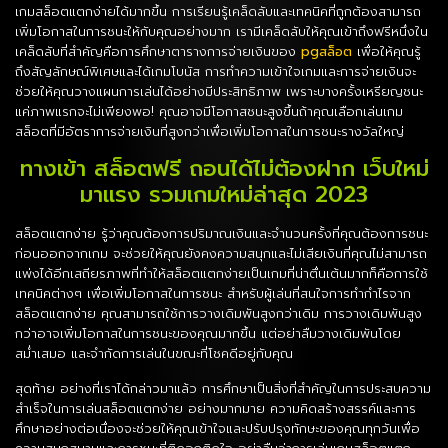
เกมสล็อตแตกง่ายได้มากขึ้น การเรียนรู้เคล็ดลับและเทคนิคที่ถูกต้องสามารถ
เพิ่มโอกาสในการชนะให้กับคุณอย่างมาก เรามีเคล็ดลับให้คุณเข้าถึงฟรีหนึ่งใน
เคล็ดลับที่สำคัญคือการศึกษาตารางการจ่ายเงินของ
pgสล็อต
เพื่อให้คุณรู้
ถึงสัญลักษณ์พิเศษและได้เกมโบนัส การทำความเข้าใจเกมและการจ่ายเงินจะ
ช่วยให้คุณวางแผนการเล่นได้อย่างมีประสิทธิภาพ เพราะบางครั้งเหรียญชนะ
แค่ภาพแรกจะไม่เพียงพอ! คุณอาจมีโอกาสชนะสูงขึ้นถ้าคุณเลือกเล่นเกม
สล็อตที่มีอัตราการจ่ายเงินที่สูงกว่าเพื่อเพิ่มโอกาสในการชนะรางวัลใหญ่
ทางเข้า สล็อตฟรี ถอนได้ไม่ต้องฝาก เว็บใหม่
มาแรง รวมเกมใหม่ล่าสุด 2023
สล็อตแตกง่าย รู้ว่าคุณต้องการปริมาณเงินและจำนวนครั้งที่คุณต้องการชนะ
ก่อนออกจากเกม จะช่วยให้คุณยังคงความสนุกและไม่เสียเงินที่คุณไม่สามารถ
แพ่งได้อีกเสถียรภาพที่ทำให้สล็อตแตกง่ายเป็นเกมที่น่าตื่นเต้นมากก็คือการใช้
เทคนิคต่างๆ เพื่อเพิ่มโอกาสในการชนะ สำหรับผู้เล่นที่สนใจการทำกำไรจาก
สล็อตแตกง่าย คุณสามารถใช้การวางเดิมพันสูงกว่าเดิม การวางเดิมพันสูง
กว่าอาจเพิ่มโอกาสในการชนะของคุณมากขึ้น แต่อย่าลืมวางเดิมพันโดย
สม่ำเสมอ และจำกัดการเล่นในขณะที่โชคดีอยู่กับคุณ
สุดท้าย อย่างที่เราได้กล่าวมาแล้ว การศึกษาเป็นสิ่งที่สำคัญในการประสบความ
สำเร็จในการเล่นสล็อตแตกง่าย อย่างมากมาย ความคิดสร้างสรรค์และการ
ศึกษาอย่างต่อเนื่องจะช่วยให้คุณเข้าใจและปรับปรุงทักษะของคุณทุกวันเพื่อ