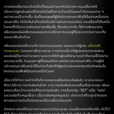
การพนันสล็อตออนไลน์เป็นที่นิยมอย่างมากในปัจจุบัน หมุนสล็อตฟรี
เนื่องจากผู้คนในสมัยนี้ใช้เทคโนโลยีในการดำรงชีวิตและทำกิจกรรมต่าง ๆ
อย่างรวดเร็วมากขึ้น นั่นเป็นเหตุผลที่ผู้ให้บริการเกมคาสิโนที่เป็นส่วนหนึ่งของ
บ่อนคาสิโน ได้ตัดสินใจที่จะเปิดรับบริการผ่านทางออนไลน์ เกมสล็อตก็เป็นหนึ่ง
ในเกมที่ได้รับความนิยมอย่างเหลือเชื่อ ซึ่งหลังจากนั้น ก็มีการพัฒนาเกม
สล็อตออนไลน์เพื่อตอบสนองความต้องการของผู้ที่ไม่สะดวกเดินทางมาถึง
บ่อนคาสิโนอีกด้วย
สล็อตออนไลน์เป็นเกมที่น่าจับตามองทุกคน แน่นอนว่ามีผู้เล่น
สล็อตฟรี
ทดลองเล่น
ในบ่อนคาสิโนมากมาย การนำเกมนี้มาให้ผู้เล่นสามารถเล่นผ่าน
ออนไลน์เป็นการอำนวยความสะดวกให้กับผู้คนให้สามารถเข้าถึงเกมนี้ได้อย่าง
สะดวกมากขึ้น โดยเฉพาะผู้ที่ไม่เคยมีโอกาสเดินทางมาบ่อนคาสิโน ทางผู้ให้
บริการเกมคาสิโนเหล่านี้จึงเปิดเว็บไซต์ให้ผู้สนใจเล่นเกมพนันหรือนักพนันมือ
ใหม่สามารถฝึกฝีมือของตนได้ด้วยค่ะ
เมื่อเราได้ทำความเข้าใจถึงที่มาของเกมสล็อตออนไลน์แล้ว เราสามารถมา
ศึกษาวิธีการวางเดิมพันกันได้ค่ะ การวางเดิมพันในเกมสล็อตไม่ยากเลย เพียง
แค่คุณเลือกจำนวนเงินที่ต้องการเดิมพัน จากนั้นกดปุ่ม “BET” หรือ “พนัน”
และวงล้อก็จะหมุนขึ้นมา เมื่อวงล้อหยุดหมุนแล้ว เงินรางวัลก็จะถูกจ่ายออก
ผ่านช่องจ่ายเงินที่ชนิดของเครื่องสล็อตนั่นเองค่ะ
สำหรับบางคนที่ต้องการความสะดวกในการเล่น เกมสล็อตยังมีฟังก์ชั่น AUTO