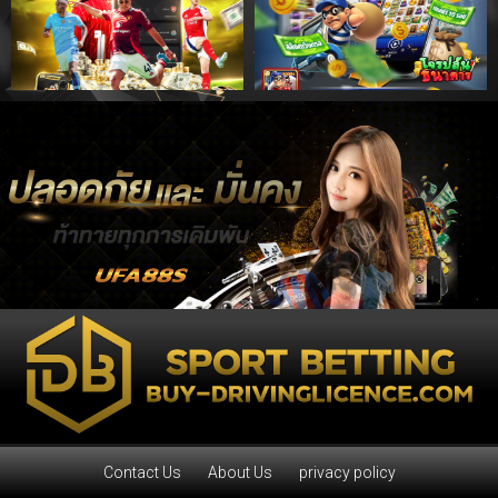
Contact Us
About Us
privacy policy