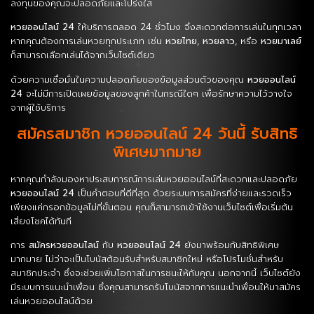
ลงทุนของคุณจะปลอดภัยและโปร่งใส
หวยออนไลน์ 24
ให้บริการตลอด 24 ชั่วโมง จึงสะดวกต่อการเล่นในทุกเวลา
หากคุณต้องการเล่นหวยทุกประเภท เช่น
หวยไทย
,
หวยลาว
, หรือ
หวยมาเลย์
ก็สามารถเลือกเล่นได้จากเว็บไซต์เดียว
ด้วยความเชื่อมั่นในความปลอดภัยของข้อมูลส่วนตัวของคุณ
หวยออนไลน์
24
จะไม่มีการเปิดเผยข้อมูลของลูกค้าในกรณีใดๆ เพื่อรักษาความไว้วางใจ
จากผู้ใช้บริการ
สมัครสมาชิก หวยออนไลน์ 24 วันนี้ รับสิทธิ
พิเศษมากมาย
หากคุณกำลังมองหาประสบการณ์การเล่นหวยออนไลน์ที่สะดวกและปลอดภัย
หวยออนไลน์ 24
เป็นคำตอบที่ดีที่สุด ด้วยระบบการสมัครที่ง่ายและรวดเร็ว
เพียงแค่กรอกข้อมูลไม่กี่ขั้นตอน คุณก็สามารถเข้าใช้งานเว็บไซต์เพื่อเริ่มต้น
เสี่ยงโชคได้ทันที
การ
สมัครหวยออนไลน์
กับ
หวยออนไลน์ 24
ยังมาพร้อมกับสิทธิพิเศษ
มากมาย ไม่ว่าจะเป็นโบนัสต้อนรับสำหรับสมาชิกใหม่ หรือโปรโมชั่นสำหรับ
สมาชิกประจำ ซึ่งจะช่วยเพิ่มโอกาสในการชนะให้กับคุณ นอกจากนี้ เว็บไซต์ยัง
มีระบบการแนะนำเพื่อน ซึ่งคุณสามารถรับโบนัสจากการแนะนำเพื่อนให้มาสมัคร
เล่นหวยออนไลน์ด้วย