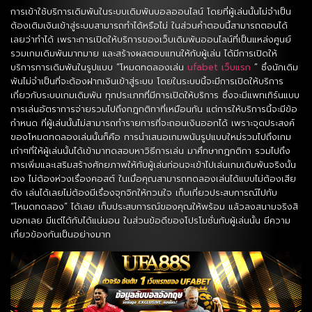
การเข้าใช้บริการเดิมพันในระบบเดิมพันบอลออนไลน์ โดยที่ผู้เล่นนั้นไม่จำเป็น
ต้องเติมเงินเข้าสู่ระบบสามารถทำได้หรือไม่ ในส่วนคำตอบนี้สามารถตอบได้
เลยว่าทำได้ เพราะการเปิดให้บริการของเว็บเดิมพันออนไลน์ที่เป็นแหล่งศูนย์
รวมเกมเดิมพันมากมาย และสร้างผลตอบแทนให้กับผู้เล่น ได้มีการเปิดให้
บริการการเดิมพันในรูปแบบ “โหมดทดลองเล่น
ufabet เว็บแรก
” ซึ่งนักเดิม
พันไม่จำเป็นที่จะต้องฝากเงินเข้าสู่ระบบ โดยในระบบนี้จะมีการเปิดให้บริการ
เกี่ยวกับระบบเกมเดิมพัน ทุกประเภทที่มีการเปิดให้บริการ ซึ่งจะมีแพทเทิร์นแบบ
การเล่นอัตราการจ่ายรวมไปถึงกฎกติกาที่เหมือนกัน แต่การให้บริการนี้จะมีข้อ
กำหนด ที่ผู้เล่นนั้นไม่สามารถทำรายการที่จะถอนเงินออกได้ เพราะจุดประสงค์
ของโหมดทดลองเล่นนั้นก็คือ การนำเสนอเกมพนันรูปแบบใหม่รวมไปถึงเกม
เก่าๆที่ให้ผู้เล่นนั้นได้เข้ามาทดสอบหาวิธีการเล่น มาศึกษากฎกติกา รวมไปถึง
การเพิ่มและเสริมสร้างศักยภาพให้กับผู้เล่นก่อนจะเข้าไปเล่นเกมเดิมพันจริงนั้น
เอง ไม่ต้องห่วงเรื่องคอสต์ ในเมื่อคุณสามารถทดลองเล่นได้แบบไม่ต้องเสีย
ตัง เล่นได้เลยไม่ต้องมีเรื่องจุกจิกให้กวนใจ เก็บเกี่ยวประสบการณ์ไปกับ
“โหมดทดลอง” ได้เลย เก็บประสบการณ์ของคุณให้พร้อม แล้วลงสนามจริงสิ
บอกเลย มีแต่ได้กับได้แน่นอน ในส่วนข้อดีของโปรโมชั่นกับผู้เล่นนั้น มีความ
เกี่ยวข้องกันเป็นอย่างมาก