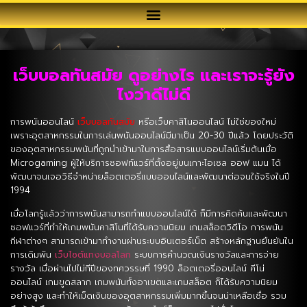
เว็บบอลทันสมัย ดูอย่างไร และเราจะรู้ยัง
ไงว่าดีไม่ดี
การพนันออนไลน์
เว็บบอลทันสมัย
หรือเว็บคาสิโนออนไลน์ ไม่ใช่ของใหม่
เพราะอุตสาหกรรมในการเล่นพนันออนไลน์มีมาเป็น 20-30 ปีแล้ว โดยประวัติ
ของอุตสาหกรรมพนันที่ถูกนำเข้ามาในการสื่อสารแบบออนไลน์เริ่มต้นเมื่อ
Microgaming ผู้ให้บริการซอฟท์แวร์ที่ตั้งอยู่บนเกาะไอเซล ออฟ แมน ได้
พัฒนาจนเจอวิธีจำหน่ายล็อตเตอรี่แบบออนไลน์และพัฒนาต่อจนใช้จริงในปี
1994
เมื่อโลกรู้แล้วว่าการพนันสามารถทำแบบออนไลน์ได้ ก็มีการคิดค้นและพัฒนา
ซอฟแวร์ที่ทำให้เกมพนันคาสิโนที่ได้รับความนิยม เกมสล็อตวิดีโอ การพนัน
กีฬาต่างๆ สามารถเข้ามาทำงานผ่านระบบอินเตอร์เน็ต สร้างหลักฐานยืนยันใน
การเดิมพัน
เว็บไซต์แทงบอลโลก
ระบบการคำนวณเงินรางวัลและการจ่าย
รางวัล เมื่อผ่านไปไม่กีปีของทศวรรษที่ 1990 ล็อตเตอรี่ออนไลน์ คีโน่
ออนไลน์ เกมขูดสลาก เกมพนันทั้งอาเขตและเกมสล็อต ก็ได้รับความนิยม
อย่างสูง และทำให้เม็ดเงินของอุตสาหกรรมเพิ่มมากขึ้นจนน่าเหลือเชื่อ รวม