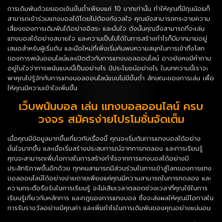
การเดิมพันด้วยยอดเงินขั้นต่ำเพียงแค่ 10 บาทเท่านั้น ทำให้คุณที่มีทุนน้อยก็
สามารถเข้าร่วมแทงบอลได้โดยไม่ต้องกังวลใจ คุณยังสามารถกระจายความ
เสี่ยงของการเดิมพันได้อย่างอิสระ และมั่นใจ ดังนั้นคุณจึงสามารถที่จะเล่น
แทงบอลได้อย่างสบายใจ และความเป็นไปได้ในการสร้างกำไรก็มีมากมายอยู่
เสมอสำหรับผู้เริ่มต้น และมือใหม่ที่เพิ่งเริ่มค้นพบความสนุกในการเข้าถึงโลก
ของการพนันออนไลน์และเปิดตัวกับการแทงบอลออนไลน์ อาจยังคงมีคำถาม
อยู่ในใจว่าการพนันแบบนี้เป็นอย่างไร มีประโยชน์อย่างไร ในบทความนี้เราจะ
พาคุณไปรู้จักกับการแทงบอลออนไลน์แบบไม่มีขั้นต่ำ ลักษณะของการเล่น เพื่อ
ให้คุณมีความเข้าใจเพิ่มขึ้น
เว็บพนันบอล เล่น แทงบอลออนไลน์ ครบ
วงจร สมัครง่ายโปรโมชั่นจัดเต็ม
เมื่อคุณมีข้อมูลมากขึ้นเกี่ยวกับเรื่องนี้ คุณจะเริ่มต้นการแทงบอลได้อย่าง
มั่นใจมากขึ้น และเมื่อเริ่มสร้างประสบการณ์จากการทดลอง และการเรียนรู้
คุณจะสามารถเพิ่มโอกาสในการสร้างกำไรจากการแทงบอลได้อย่างมี
ประสิทธิภาพขึ้นอีกด้วย ทุกคนสามารถมีส่วนร่วมในการเข้าสู่โลกของการแทง
บอลออนไลน์ได้อย่างง่ายดายเพียงแค่คุณมีความสามารถในการทดลอง และ
ความกระตือรือร้นในการเรียนรู้ จะไม่เสียเวลาตลอดช่วงเวลาที่คุณใช้ในการ
เรียนรู้เกี่ยวกับหลักการ และกฎของการแทงบอล ซึ่งจะส่งผลให้คุณมีโอกาสใน
การรับรางวัลอย่างมีคุณค่า และเพิ่มกำไรในการเดิมพันของคุณอย่างแน่นอน