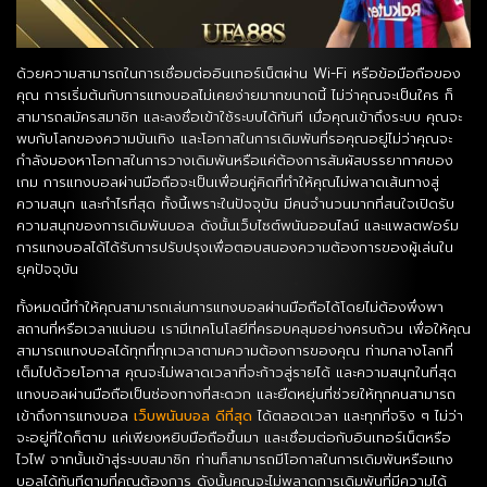
ด้วยความสามารถในการเชื่อมต่ออินเทอร์เน็ตผ่าน Wi-Fi หรือข้อมือถือของ
คุณ การเริ่มต้นกับการแทงบอลไม่เคยง่ายมากขนาดนี้ ไม่ว่าคุณจะเป็นใคร ก็
สามารถสมัครสมาชิก และลงชื่อเข้าใช้ระบบได้ทันที เมื่อคุณเข้าถึงระบบ คุณจะ
พบกับโลกของความบันเทิง และโอกาสในการเดิมพันที่รอคุณอยู่ไม่ว่าคุณจะ
กำลังมองหาโอกาสในการวางเดิมพันหรือแค่ต้องการสัมผัสบรรยากาศของ
เกม การแทงบอลผ่านมือถือจะเป็นเพื่อนคู่คิดที่ทำให้คุณไม่พลาดเส้นทางสู่
ความสนุก และกำไรที่สุด ทั้งนี้เพราะในปัจจุบัน มีคนจำนวนมากที่สนใจเปิดรับ
ความสนุกของการเดิมพันบอล ดังนั้นเว็บไซต์พนันออนไลน์ และแพลตฟอร์ม
การแทงบอลได้ได้รับการปรับปรุงเพื่อตอบสนองความต้องการของผู้เล่นใน
ยุคปัจจุบัน
ทั้งหมดนี้ทำให้คุณสามารถเล่นการแทงบอลผ่านมือถือได้โดยไม่ต้องพึ่งพา
สถานที่หรือเวลาแน่นอน เรามีเทคโนโลยีที่ครอบคลุมอย่างครบถ้วน เพื่อให้คุณ
สามารถแทงบอลได้ทุกที่ทุกเวลาตามความต้องการของคุณ ท่ามกลางโลกที่
เต็มไปด้วยโอกาส คุณจะไม่พลาดเวลาที่จะก้าวสู่รายได้ และความสนุกในที่สุด
แทงบอลผ่านมือถือเป็นช่องทางที่สะดวก และยืดหยุ่นที่ช่วยให้ทุกคนสามารถ
เข้าถึงการแทงบอล
เว็บพนันบอล ดีที่สุด
ได้ตลอดเวลา และทุกที่จริง ๆ ไม่ว่า
จะอยู่ที่ใดก็ตาม แค่เพียงหยิบมือถือขึ้นมา และเชื่อมต่อกับอินเทอร์เน็ตหรือ
ไวไฟ จากนั้นเข้าสู่ระบบสมาชิก ท่านก็สามารถมีโอกาสในการเดิมพันหรือแทง
บอลได้ทันทีตามที่คุณต้องการ ดังนั้นคุณจะไม่พลาดการเดิมพันที่มีความได้