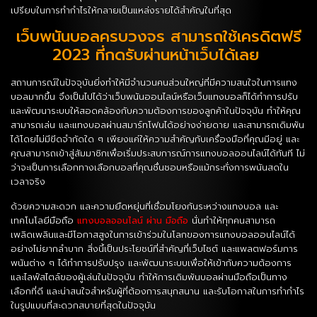
เปรียบในการทำกำไรให้กลายเป็นแหล่งรายได้สำคัญในที่สุด
เว็บพนันบอลครบวงจร สามารถใช้เครดิตฟรี
2023 ที่กดรับผ่านหน้าเว็บได้เลย
สถานการณ์ในปัจจุบันยิ่งทำให้มีจำนวนคนส่วนใหญ่ที่มีความสนใจในการแทง
บอลมากขึ้น จึงเป็นไปได้ว่าเว็บพนันออนไลน์หรือเว็บแทงบอลก็ได้ทำการปรับ
และพัฒนาระบบให้สอดคล้องกับความต้องการของลูกค้าในปัจจุบัน ทำให้คุณ
สามารถเล่น และแทงบอลผ่านสมาร์ทโฟนได้อย่างง่ายดาย และสามารถเดิมพัน
ได้โดยไม่มีขีดจำกัดใด ๆ เพียงแค่ให้ความสำคัญกับเครื่องมือที่คุณมีอยู่ และ
คุณสามารถเข้าสู่สัมมาชิกเพื่อเริ่มประสบการณ์การแทงบอลออนไลน์ได้ทันที ไม่
ว่าจะเป็นการเลือกทางเลือกบอลที่คุณชื่นชอบหรือแม้กระทั่งการพนันสดใน
เวลาจริง
ด้วยความสะดวก และความยืดหยุ่นที่เชื่อมโยงกันระหว่างแทงบอล และ
เทคโนโลยีมือถือ
แทงบอลออนไลน์ ผ่าน มือถือ
นั่นทำให้ทุกคนสามารถ
เพลิดเพลินและมีโอกาสสูงในการเข้าร่วมในโลกของการแทงบอลออนไลน์ได้
อย่างไม่ยากลำบาก สิ่งนี้เป็นประโยชน์ที่สำคัญที่เว็บไซต์ และแพลตฟอร์มการ
พนันต่าง ๆ ได้ทำการปรับปรุง และพัฒนาระบบเพื่อให้เข้ากับความต้องการ
และไลฟ์สไตล์ของผู้เล่นในปัจจุบัน ทำให้การเดิมพันบอลผ่านมือถือเป็นทาง
เลือกที่ดี และน่าสนใจสำหรับผู้ที่ต้องการสนุกสนาน และรับโอกาสในการทำกำไร
ในรูปแบบที่สะดวกสบายที่สุดในปัจจุบัน