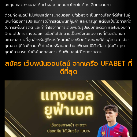
ลงทุน และแทงบอลได้อย่างสะดวกสบายโดยไม่ต้องเสียเวลานาน
ด้วยทั้งหมดนี้ ไม่เพียงแต่การแทงบอลที่ ufabet จะเป็นทางเลือกที่ดีสำหรับผู้
เล่นที่ต้องการประสบการณ์การเดิมพันที่คุ้มค่า และน่าสนุก แต่ยังเป็นโอกาสที่ดี
ในการเพิ่มเครดิต และทำกำไรจากการเดิมพันในรูปแบบที่สะดวก และไม่ยุ่งยาก
อีกต่อไปการแทงบอลผ่านมือถือได้กลายเป็นหนึ่งในช่องทางที่ทันสมัย และ
สะดวกสบายที่สุดสำหรับผู้ที่หลงใหลในเสียงเรียกร้องของกีฬาฟุตบอล ไม่ว่า
คุณจะอยู่ที่ใดก็ตาม ทั้งในบ้านหรือนอกบ้าน เพียงแค่มีมือถืออยู่ในมือคุณ
คุณก็สามารถเข้าถึงโลกของการเดิมพันบอลได้โดยง่ายดาย
สมัคร เว็บพนันออนไลน์ จากเครือ UFABET ที่
ดีที่สุด