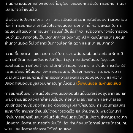
ท่านมีความต้องการที่จะใช้บัญชีที่อยู่ในนามของบุคคลอื่นในการสมัคร ท่านจะ
ไม่สามารถทำเช่นนี้ได้
เพื่อป้องกันปัญหาดังกล่าว ท่านควรเปิดบัญชีธนาคารในชื่อของท่านเองก่อน
ที่จะทำการสมัครสมาชิกในเว็บไซต์พนันบอล นอกจากนี้ ความสะดวกในการ
ถอนเงินที่ได้รับจากการชนะการพนันก็เป็นสิ่งสำคัญ เนื่องจากบางครั้งการถอน
เงินจำนวนมากอาจไม่เป็นไปตามที่คาดหวังผ่านตู้ ATM ดังนั้นการเข้ารับเงินที่
สำนักงานของเว็บไซต์อาจเป็นทางเลือกที่สะดวก และเหมาะสมมากกว่า
ความเชี่ยวชาญ และประสบการณ์ในการเล่นพนันออนไลน์ย่อมช่วยให้ท่านมี
โอกาสที่ดีในการชนะเงินรางวัลที่มีมูลค่าสูง การเล่นพนันบอลในรูปแบบ
ออนไลน์มีโอกาสที่จะสร้างรายได้ให้กับท่านอย่างมากมาย ดังนั้น การเลือกใช้
แพลตฟอร์มที่เป็นมืออาชีพ และปลอดภัยเป็นสิ่งที่ควรพิจารณาอย่างมาก
โดยไม่ควรละเลยความสำคัญของความสอดคล้องของชื่อบัญชี และความ
ปลอดภัยของข้อมูลส่วนบุคคลในทุกขั้นตอน
เว็บพนันบอล ไม่ผ่านเอเย่นต์
การสมัครเป็นสมาชิกในเว็บไซต์พนันบอลออนไลน์นั้นไม่ใช่เรื่องยุ่งยากเลย แค่
เพียงท่านมีสองสิ่งหลักสำหรับเริ่มต้น คือหมายเลขโทรศัพท์ และหมายเลข
บัญชีที่ตรงกับชื่อของท่านเอง ด้วยข้อมูลเหล่านี้ครบถ้วน กระบวนการสมัคร
สมาชิกก็จะสามารถดำเนินไปได้อย่างรวดเร็ว และง่ายดายในเพียงไม่กี่นาที
เท่านั้นการสมัครเป็นสมาชิกในเว็บไซต์พนันออนไลน์นั้นมีความสำคัญอย่างมาก
เนื่องจากเมื่อท่านสามารถทำเช่นนี้ได้แล้ว ท่านก็จะเปิดโอกาสในการเข้าร่วมเกม
พนัน และมีโอกาสสร้างรายได้ให้กับตนเอง