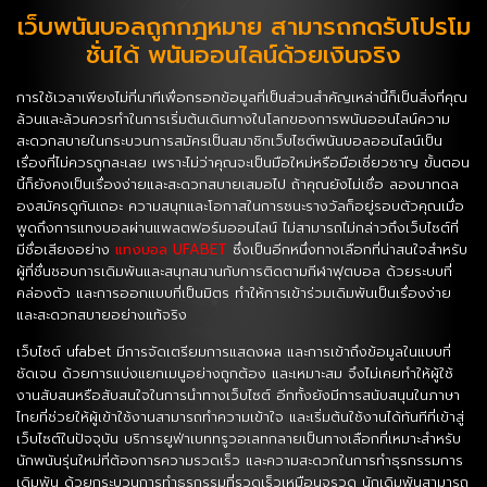
เว็บพนันบอลถูกกฎหมาย สามารถกดรับโปรโม
ชั่นได้ พนันออนไลน์ด้วยเงินจริง
การใช้เวลาเพียงไม่กี่นาทีเพื่อกรอกข้อมูลที่เป็นส่วนสำคัญเหล่านี้ก็เป็นสิ่งที่คุณ
ล้วนและล้วนควรทำในการเริ่มต้นเดินทางในโลกของการพนันออนไลน์ความ
สะดวกสบายในกระบวนการสมัครเป็นสมาชิกเว็บไซต์พนันบอลออนไลน์เป็น
เรื่องที่ไม่ควรถูกละเลย เพราะไม่ว่าคุณจะเป็นมือใหม่หรือมือเชี่ยวชาญ ขั้นตอน
นี้ก็ยังคงเป็นเรื่องง่ายและสะดวกสบายเสมอไป ถ้าคุณยังไม่เชื่อ ลองมาทดล
องสมัครดูกันเถอะ ความสนุกและโอกาสในการชนะรางวัลก็อยู่รอบตัวคุณเมื่อ
พูดถึงการแทงบอลผ่านแพลตฟอร์มออนไลน์ ไม่สามารถไม่กล่าวถึงเว็บไซต์ที่
มีชื่อเสียงอย่าง
แทงบอล UFABET
ซึ่งเป็นอีกหนึ่งทางเลือกที่น่าสนใจสำหรับ
ผู้ที่ชื่นชอบการเดิมพันและสนุกสนานกับการติดตามกีฬาฟุตบอล ด้วยระบบที่
คล่องตัว และการออกแบบที่เป็นมิตร ทำให้การเข้าร่วมเดิมพันเป็นเรื่องง่าย
และสะดวกสบายอย่างแท้จริง
เว็บไซต์ ufabet มีการจัดเตรียมการแสดงผล และการเข้าถึงข้อมูลในแบบที่
ชัดเจน ด้วยการแบ่งแยกเมนูอย่างถูกต้อง และเหมาะสม จึงไม่เคยทำให้ผู้ใช้
งานสับสนหรือสับสนใจในการนำทางเว็บไซต์ อีกทั้งยังมีการสนับสนุนในภาษา
ไทยที่ช่วยให้ผู้เข้าใช้งานสามารถทำความเข้าใจ และเริ่มต้นใช้งานได้ทันทีที่เข้าสู่
เว็บไซต์ในปัจจุบัน บริการยูฟ่าเบททรูวอเลทกลายเป็นทางเลือกที่เหมาะสำหรับ
นักพนันรุ่นใหม่ที่ต้องการความรวดเร็ว และความสะดวกในการทำธุรกรรมการ
เดิมพัน ด้วยกระบวนการทำธุรกรรมที่รวดเร็วเหมือนจรวด นักเดิมพันสามารถ