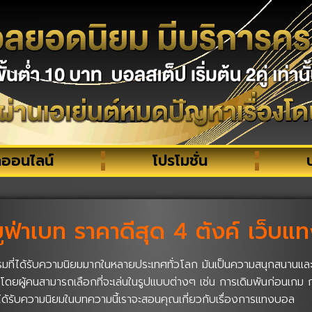
ออนไลน์
โปรโมชั่น
ฟ่าเบท ราคาดีสุด 4 ตังค์ เว็บแ
ที่ได้รับความนิยมมากในหลายประเทศทั่วโลก มันเป็นความสนุกสนานและมี
โดยผู้คนสามารถเลือกที่จะเล่นในรูปแบบต่างๆ เช่น การเดิมพันก่อนเกม กา
่ได้รับความนิยมในบทความนี้เราจะสอนคุณเกี่ยวกับเรื่องการแทงบอล