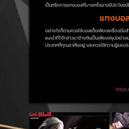
เป็นทริคการแทงบอลที่บางครั้งอาจมีประโยชน
แทงบอล ค
อย่างไรก็ตามควรใช้บอลเด็ดเพียงเครื่องมือสำ
แนะนำที่ได้กล่าวมาข้างต้นเป็นเพียงสรุปอย่
ประเทศที่คุณอาศัยอยู่ และควรใช้ความรู้แล
https