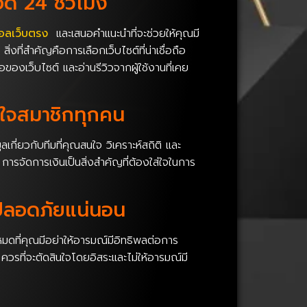
ด 24 ชั่วโมง
บอลเว็บตรง
และเสนอคำแนะนำที่จะช่วยให้คุณมี
สิ่งที่สำคัญคือการเลือกเว็บไซต์ที่น่าเชื่อถือ
งเว็บไซต์ และอ่านรีวิวจากผู้ใช้งานที่เคย
่ใจสมาชิกทุกคน
ลเกี่ยวกับทีมที่คุณสนใจ วิเคราะห์สถิติ และ
ารจัดการเงินเป็นสิ่งสำคัญที่ต้องใส่ใจในการ
 ปลอดภัยแน่นอน
มดที่คุณมีอย่าให้อารมณ์มีอิทธิพลต่อการ
ควรที่จะตัดสินใจโดยอิสระและไม่ให้อารมณ์มี