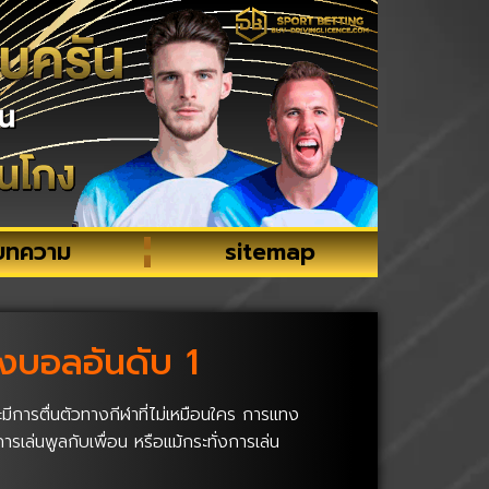
บทความ
sitemap
ทงบอลอันดับ 1
การตื่นตัวทางกีฬาที่ไม่เหมือนใคร การแทง
รเล่นพูลกับเพื่อน หรือแม้กระทั่งการเล่น