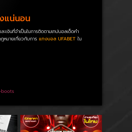
ริงแน่นอน
าและเงินที่จำเป็นในการติดตามเทปบอลเด็ดคำ
ะกฎหมายเกี่ยวกับการ
แทงบอล UFABET
ใน
-boots