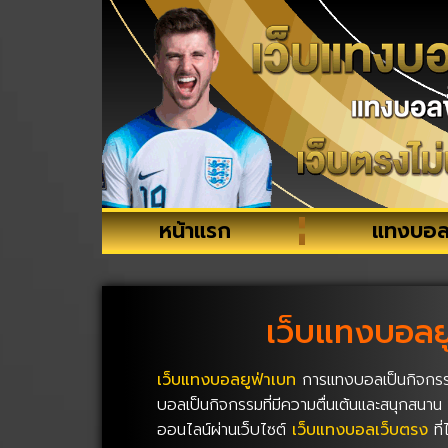
หน้าแรก
แทงบอล
เว็บแทงบอลยู
เว็บแทงบอลยูฟ่าเบท
การแทงบอลเป็นกิจกรรม
บอลเป็นกิจกรรมที่มีความตื่นเต้นและสนุกสนาน 
ออนไลน์ผ่านเว็บไซต์
เว็บแทงบอลเว็บตรง
ที