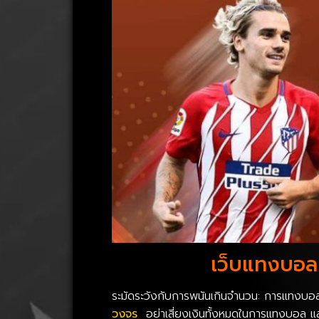
เว็บแทงบอลค
ระมัดระวังกับการพนันเกินจำนวน: การแทงบอลอ
วงจร
อย่าเสี่ยงเงินทั้งหมดในการแทงบอล และอย