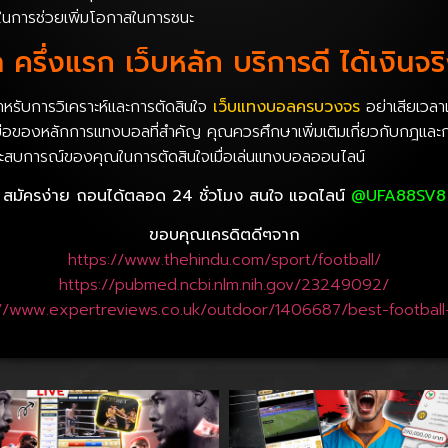
์ในการช่วยเพิ่มโอกาสในการชนะ
รึ่งแรก เว็บหลัก บริการดี ได้เงินจ
หรับการวิเคราะห์และการตัดสินใจ
เว็บแทงบอลครบวงจร
อย่าเสียเวล
างย่อของหลักการแทงบอลที่สำคัญ คุณควรศึกษาเพิ่มเติมเกี่ยวกับกฎแล
ะประสบการณ์ของคุณในการตัดสินใจเมื่อเล่นแทงบอลออนไลน์
สมัครง่าย ถอนได้ตลอด 24 ชั่วโมง สนใจ แอดไลน์
@UFA88SV8
ขอบคุณเครดิตดีๆจาก
https://www.thehindu.com/sport/football/
https://pubmed.ncbi.nlm.nih.gov/23249092/
://www.expertreviews.co.uk/outdoor/1406687/best-football