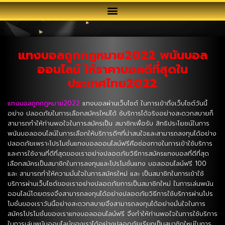
แทงบอลถูกกฎหมาย2022
พนันบอล
ออนไลน์ ให้ราคาบอลดีที่สุดใน
ประเทศไทย2022
แทงบอลถูกกฎหมาย2022
แทงบอลผ่านเว็บไซต์ ในการเข้าถึงเว็บไซต์วันนี้
อย่าง ปลอดภัยในการเลือกสมัครใหม่ได้ ช้บริการได้จริงอย่างสะดวกสบายก็
สามารถทำให้ท่านพอใจในการสมัครเป็น สมาชิกเพื่อรับ สิทธิประโยชน์ในการ
พนันบอลออนไลน์ในการเลือกให้บริการดีๆที่น่าสนใจและสามารถลงทุนได้อย่าง
ปลอดภัยเพราะโปรโมชั่นแทงบอลออนไลน์ฟรีคือช่องทางในการเข้าใช้บริการ
และการใช้งานที่ดีที่สุดของเราอย่างปลอดภัยวิธีการสมัครแทงบอลที่ดีที่สุด
เลือกสมัครเป็นสมาชิกในการลงทุนและโปรโมชั่นแทง บอลออนไลน์ฟรี 100
และ สามารถทำให้ความมั่นใจในการสมัครใหม่ และ เป็นสมาชิกในการเข้าใช้
บริการผ่านเว็บไซต์ของเราอย่างปลอดภัยการเป็นสมาชิกใหม่ ในการเล่นพนัน
ออนไลน์โดยตรงจึงสามารถลงทุนได้อย่างปลอดภัยวิธีการใช้บริการผ่านโปร
โมชั่นของเราวันนี้อย่างสะดวกสบายจึงสามารถลงทุนได้อย่างมั่นใจในการ
สมัครโปรโมชั่นของเราแทงบอลออนไลน์ฟรี จึงทำให้ท่านพอใจในการใช้บริการ
ในการเล่นพนันออนไลน์ของเราได้อย่างปลอดภัยเรียกเป็นสมาชิกใหม่ในการ