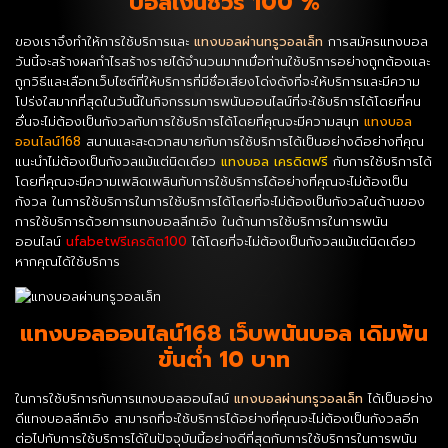
บอลเงินชัวร์ 100 %
ของเราจึงทำให้การใช้บริการและ
แทงบอลผ่านทรูวอลเล็ท
การสมัครแทงบอล
วันนี้จะสร้างผลกำไรสร้างรายได้จำนวนมากเมื่อท่านใช้บริการอย่างถูกต้องและ
ถูกวิธีและเลือกเว็บไซต์ที่ให้บริการที่มีชื่อเสียงโด่งดังที่จะให้บริการและมีความ
โปร่งใสมากที่สุดในวันนี้ในกิจกรรมการพนันออนไลน์ที่จะใช้บริการได้โดยที่คน
อื่นจะไม่ต้องเป็นกังวลกับการใช้บริการได้โดยที่คุณจะมีความสนุก
แทงบอล
ออนไลน์168
สนานและสะดวกสบายกับการใช้บริการได้เป็นอย่างดีอย่างที่คุณ
แนะนำไม่ต้องเป็นกังวลแม้แต่นิดเดียว
แทงบอล เครดิตฟรี
กับการใช้บริการได้
โดยที่คุณจะมีความเพลิดเพลินกับการใช้บริการได้อย่างที่คุณจะไม่ต้องเป็น
กังวล ในการใช้บริการในการใช้บริการได้โดยที่จะไม่ต้องเป็นกังวลในด้านของ
การใช้บริการด้วยการแทงบอลลีกเอิง ในด้านการใช้บริการในการพนัน
ออนไลน์
ufabetฟรีเครดิต100
ได้โดยที่จะไม่ต้องเป็นกังวลแม้แต่นิดเดียว
หากคุณได้ใช้บริการ
แทงบอลออนไลน์168 เว็บพนันบอล เดิมพัน
ขั่นต่ำ 10 บาท
ในการใช้บริการกับการแทงบอลออนไลน์
แทงบอลผ่านทรูวอลเล็ท
ได้เป็นอย่าง
ดีแทงบอลลีกเอิง สามารถที่จะใช้บริการได้อย่างที่คุณจะไม่ต้องเป็นกังวลอีก
ต่อไปกับการใช้บริการได้ในปัจจุบันนี้อย่างดีที่สุดกับการใช้บริการในการพนัน