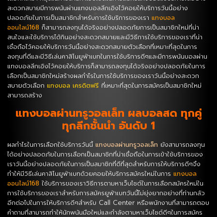
สะดวกสบายมีการพนันผ่านแทงบอลลีกเอิงไว้คอยให้บริการวันนี้อย่าง
ปลอดภัยในการเป็นสมาชิกสำหรับการใช้บริการของเรา
แทงบอล
ออนไลน์168
ก็สามารถลงทุนได้จริงอย่างปลอดภัยการเป็นสมาชิกใหม่ที่น่า
สนใจและใช้บริการได้กินอย่างสะดวกสบายและมีวิธีการใช้บริการของเราที่น่า
เชื่อถือไว้คอยให้บริการวันนี้อย่างสะดวกสบายตัวเลือกที่เหมาะที่สุดในการ
ลงทุนที่ดีและมีวิธีเล่นคาสิโนยูฟ่าเบทในการใช้บริการดีๆและมีการพนันบอลผ่าน
แทงบอลลีกเอิงไว้คอยให้บริการก็สามารถลงทุนได้จริงอย่างปลอดภัยในการ
เลือกเป็นสมาชิกใหม่สร้างผลกำไรในการใช้บริการของเราวันนี้อย่างสะดวก
สบายตัวเลือก
แทงบอล เครดิตฟรี
ที่เหมาะที่สุดในการสมัครเป็นสมาชิกใหม่
สามารถสร้าง
แทงบอลผ่านทรูวอลเล็ท
ผลบอลสด ทุกคู่
ทุกลีกชั้นนำ อันดับ 1
ผลกำไรในการเลือกใช้บริการวันนี้
แทงบอลผ่านทรูวอลเล็ท
ยังสามารถลงทุน
ได้อย่างปลอดภัยในการเลือกเป็นสมาชิกที่น่าเชื่อถือในการเข้าใช้บริการของ
เราวันนี้อย่างปลอดภัยในการเป็นสมาชิกที่ดีที่สุดสำหรับการให้บริการดีๆจึง
ทำให้มีวิธีเล่นคาสิโนยูฟ่าเบทด้วยคอยให้บริการสมัครใหม่ในการ
แทงบอล
ออนไลน์168
ใช้บริการของเราวิธีการตามหาเว็บไซต์ในการเลือกสมัครใหม่ใน
การใช้บริการของเราสำหรับการสมัครยูฟ่าเบทวันนี้ไม่ยุ่งยากอย่างที่ท่านกลัว
อีกต่อไปในการให้บริการดีๆสำหรับ Call Center หรือพนักงานที่สามารถตอบ
คำถามที่สามารถทำให้นักพนันมือใหม่และกำลังตามหาเว็บไซต์ดีๆในการสมัคร