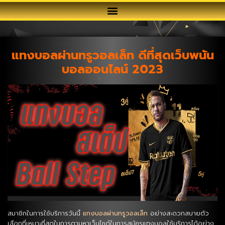
แทงบอลผ่านทรูวอลเล็ท
ดีที่สุดเว็บพนัน
บอลออนไลน์ 2023
สมาชิกในการใช้บริการวันนี้
แทงบอลผ่านทรูวอลเล็ท
อย่างสะดวกสบายตัว
เลือกที่เหมาะที่สุดในการตามหาเว็บไซต์ในการสมัครแทงบอลใช้บริการได้อย่าง