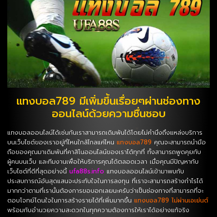
แทงบอล789 มีเพิ่มขึ้นเรื่อยๆผ่านช่องทาง
ออนไลน์ด้วยความชื่นชอบ
แทงบอลออนไลน์ได้เช่นกันเราสามารถเดิมพันได้โดยไม่คำนึงถึงแหล่งบริการ
บนเว็บไซต์ของเราอยู่ที่ไหนใกล้ไกลแค่ไหน
แทงบอล789
คุณจะสามารถนำมือ
ถือของคุณมาเดิมพันที่คาสิโนออนไลน์ของเราได้ทุกที่ ทั้งสามารถพูดคุยกับ
ผู้คนบนเว็บ และทีมงานเพื่อให้บริการคุณได้ตลอดเวลา เมื่อคุณมีปัญหากับ
เว็บไซต์ที่ดีที่สุดอย่างนี้
ufa88s.info
แทงบอลออนไลน์เข้ามาพบกับ
ประสบการณ์อันสุดแสนจะประทับใจในการลงทุน ที่เราจะสามารถสร้างกำไรได้
มากกว่าตามที่เรานั้นต้องการขอบอกเลยนะครับว่าเป็นช่องทางที่สามารถที่จะ
ตอบโจทย์โดนใจในการสร้างรายได้ที่เพิ่มมากขึ้น
แทงบอล789 ไม่ผ่านเอเย่นต์
พร้อมกับอำนวยความสะดวกในทุกความต้องการให้เราได้อย่างแท้จริง