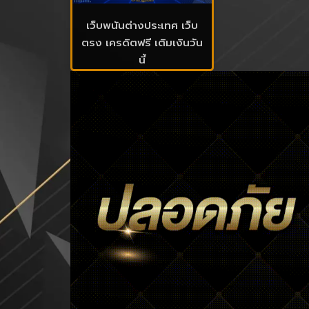
เว็บพนันต่างประเทศ เว็บ
ตรง เครดิตฟรี เติมเงินวัน
นี้