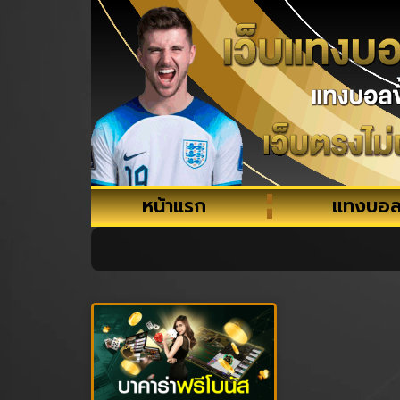
หน้าแรก
แทงบอล