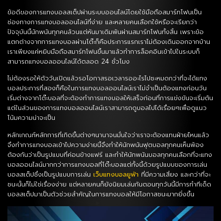
ข้อดีของการแทงบอลสเต็ปผ่านระบบออนไลน์โดยใช้มือถือสมาร์ทโฟนเป็น
ช่องทางการแทงบอลออนไลน์ที่ง่าย และหลายคนเลือกใช้หรือจะเรียกว่า
ปัจจุบันนี้นักพนันทุกคนล้วนแต่หันมาเดิมพันผ่านสมาร์ทโฟนทั้งสิ้น เพราะข้อ
แตกต่างจากการแทงบอลผ่านโต๊ะก็คือประการแรกเราไม่ต้องเดินออกจากบ้าน
เราเพียงแค่หยิบมือถือสมาร์ทโฟนขึ้นมาแล้วทำการล็อคอินเข้าไปในระบบก็
สามารถแทงบอลออนไลน์ได้ตลอด 24 ชั่วโมง
ไม่ต้องรอให้ตัววันเปิดแล้วรอโอกาสรอเวลารออะไรไปซะหมดกว่าที่จะได้แทง
บอลประการที่สองก็คือในการแทงบอลออนไลน์เราไม่จำเป็นต้องแทงก่อนวัน
เริ่มต่างจากโต๊ะบอลที่จะต้องทำการแทงบอลให้เสร็จก่อนที่การแข่งขันจะเริ่มต้น
แต่ในส่วนของการแทงบอลออนไลน์เราสามารถดูบอลไปได้เรื่อยๆเพื่อดูแนว
โน้มความน่าจะเป็น
หลักเกณฑ์หลักการที่เกิดขึ้นต่างๆนานาจนมั่นใจว่าเราจะต้องแทนฝ่ายไหนแล้ว
จึงทำการแทงบอลเข้าไปความง่ายนี้จึงทำให้นักพนันฟุตบอลทุกคนเห็นพ้อง
ต้องกันว่าเป็นรูปแบบที่ค่อนข้างแฟร์ และทำให้นักพนันบอลทุกคนเลือกที่จะแทง
บอลออนไลน์มากกว่าการแทงบอลที่โต๊ะบอลแต่ทั้งนี้ด้วยรูปแบบของการเล่น
บอลสเต็ปซึ่งเป็นรูปแบบการเล่น
เว็บแทงบอลยูฟ่า
ที่มีความเสี่ยง และกว่าที่จะ
ชนะนั้นก็ไม่ใช่เรื่องง่าย แต่หลายคนก็ยังนิยมเล่นกันตอนทุกวันนี้มีการทำทีเด็ด
บอลสเต็ปมาเป็นตัวช่วยสำคัญในการแทงบอลให้มีโอกาสชนะมากยิ่งขึ้น