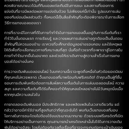
ควรพิจารณาแนวโน้มที่ทีมบอลแต่ละทีมมีในการชนะ และสถานที่ของการ
แข่งขันที่อาจมีผลต่อผลการแข่งขันด้วย ไม่เพียงแค่นี้เท่านั้น รูปแบบการเล่น
ของทีมย่อมมีผลส่วนตัว ทั้งหมดนี้เป็นสิ่งสำคัญที่จะต้องพิจารณาในการเลือก
วิธีการแทงบอลของเรา
การที่เราจะมีโอกาสที่ดีในการทำกำไรในการแทงบอลขึ้นอยู่กับการเริ่มต้นที่เรา
ทำไว้ในขั้นตอนแรก การเรียนรู้ และวางแผนการเล่นอย่างถูกต้องเป็นขั้นตอน
สำคัญที่ไม่ควรมองข้าม เราควรที่จะศึกษาข้อมูลอย่างรอบคอบ และใช้เหตุผล
ให้ดีเพื่อที่จะเลือกแนวทางที่เหมาะสมที่สุด นั่นคือก้าวแรกที่จะพาเราสู่โอกาสใน
การทำกำไรมากขึ้นในอนาคต และช่วยให้เราเดินทางสู่ความสำเร็จในการแทง
บอลได้อย่างมั่นคง
การวางเดิมพันบอลออนไลน์ ในบทความนี้เราจะพูดถึงหนึ่งในหัวข้อยอดนิยม
ที่คุณคงไม่ควรพลาด เว็บแทงบอลที่มาพร้อมกับฟรีเครดิต! ถ้าคุณเป็นผู้ที่ชื่น
ชอบการเดิมพันหรือต้องการสัมผัสความตื่นเต้นในการเล่นบอลออนไลน์ ความ
สนุก และความตื่นเต้นที่ได้รับก็คงจะทำให้คุณหลงใหลอย่างไม่มีวันหยุดนิ่งเมื่อ
หากคุณมีความสนใจใน
การทดลองเดิมพันบอล มีประสิทธิภาพ และเพลิดเพลินในเวลาเดียวกัน แต่
กลัวว่าอาจมีค่าใช้จ่ายที่สูงเกินกว่าที่คุณจะรับได้ พบกับเว็บแทงบอลที่มอบ
โอกาสในการชนะโดยไม่ต้องใช้งบประมาณมากมาย ด้วยระบบฟรีเครดิตที่เปิด
ให้บริการอย่างเป็นทางการ คุณสามารถนำเครดิตเหล่านั้นไปใช้ในการวางเดิม
พันได้อย่างอิสระ โดยไม่ต้องกังวลถึงเรื่องที่อาจจะกระทบต่อกระเป๋าเงินของ