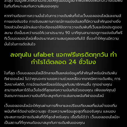
ล่าสุด ข้อมูลพวกเหล่านี้จะช่วยให้คุณมีข้อมูลมากพอเพียงเพื่อที่จะวางเดิมพัน
ในทีมที่เหมาะสมกับความฝันของคุณ
หากท่านต้องการความมั่นใจในการวางเดิมพันทั้งในเว็บบอลออนไลน์และเกมส์
การแข่งขันจริง การรับชมสถานการณ์การแข่งขันสดก็มีความสำคัญอย่างยิ่ง
โดยส่วนใหญ่นักเล่นอาจ้จะต้องรอให้ปิดการวางเดิมพันที่เว็บและปิดประตูของ
สนาม ดังนั้นระหว่างรอให้เวลาประมาณ 90 นาทีคุณสามารถดูการแข่งขันที่ฟรี
ทีเว็บบอลออนไลน์เพื่อประมาณความสมดุลของทีมได้ ซึ่งจะทำให้คุณมีความ
มั่นใจในการตัดสินใจ
ลงทุนใน ufabet แจกฟรีเครดิตทุกวัน ทำ
กำไรได้ตลอด 24 ชั่วโมง
ในที่สุด เว็บบอลออนไลน์ได้กลายเป็นแหล่งข้อมูลที่สำคัญสำหรับนักเดิมพัน
กีฬาออนไลน์ ไม่ว่าคุณจะกราบขอความช่วยเหลือจากเทคนิคการเดิมพัน, การ
วิเคราะห์สถิติ, การจัดแต่งหรือแชร์ข้อมูลกับสมาชิกคนอื่น ทุกอย่างคุณ
สามารถค้นหาได้ในเว็บไซต์ที่สุดแห่งความบันเทิงใจของคุณ เพียงแค่คุณมี
จินตนาการและความยินดีที่จะสนุกกับการเล่นเกมพนันกีฬาออนไลน์
เว็บบอลออนไลน์จะให้คุณผ่านการศึกษาและเปรียบเทียบผลที่แม่นยำของทีม
พนันกีฬาได้อย่างมีความสุข ด้วยความพร้อมสูงสุดที่รองรับคุณ และมอบ
ประสบการณ์การเดิมพันที่ดีที่สุดสำหรับคุณ เชื่อถือได้ว่า เว็บบอลออนไลน์จะ
เป็นสถานที่ที่ทุกคนต้องมาสนุกกับการเดิมพันของคุณ