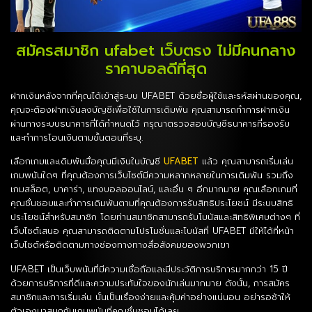
สมัครสมาชิก ufabet เว็บตรง ไม่มีคนกลาง
ราคาบอลดีที่สุด
ฝากเงินหลังจากที่คุณได้เข้าสู่ระบบ UFABET ด้วยชื่อผู้ใช้และรหัสผ่านของคุณ,
คุณจะต้องฝากเงินลงบัญชีเพื่อใช้ในการเดิมพัน คุณสามารถทำการฝากเงิน
ผ่านทางระบบธนาคารที่ได้กำหนดไว้ กรุณาตรวจสอบบัญชีธนาคารที่รองรับ
และทำการโอนเงินตามขั้นตอนที่ระบุ.
เลือกเกมและเดิมพันมื่อคุณมีเงินในบัญชี
UFABET
แล้ว คุณสามารถเริ่มเล่น
เกมพนันใดๆ ที่คุณต้องการเว็บไซต์มีความหลากหลายในการเดิมพัน รวมถึง
เกมสล็อต, บาคาร่า, แทงบอลออนไลน์, และอื่น ๆ อีกมากมาย คุณเลือกเกมที่
คุณชื่นชอบและทำการเดิมพันตามที่คุณต้องการรับสิทธิประโยชน์ มีระบบสิทธิ
ประโยชน์สำหรับสมาชิก โดยท่านสมาชิกสามารถรับโบนัสและสิทธิพิเศษต่างๆ ที่
เว็บไซต์เสนอ คุณสามารถติดตามโปรโมชั่นและโบนัสที่ UFABET มีให้ได้ที่หน้า
เว็บไซต์หรือติดตามทางช่องทางทางสื่อสังคมของพวกเขา
UFABET เป็นเว็บพนันที่มีความเชื่อถือและมีประวัติการบริการมากกว่า 15 ปี
ด้วยการบริการที่ดีและความประทับใจของนักเล่นมากมาย ดังนั้น, การสมัคร
สมาชิกและการเริ่มเล่น นั้นเป็นเรื่องง่ายและคุ้มค่าอย่างแน่นอน อย่ารอช้าให้
ตัวเองมาสนุกกับเกมพนันที่คุณชื่นชอบได้เลย