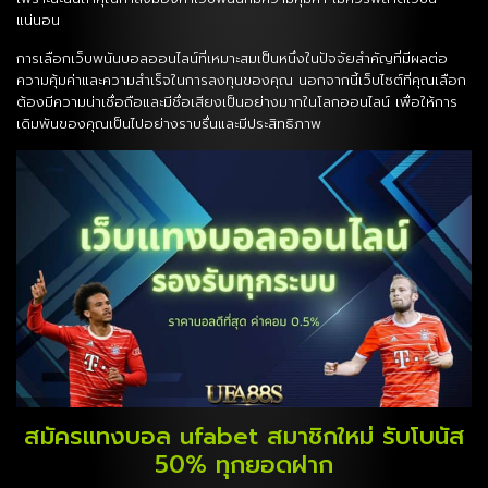
แน่นอน
การเลือกเว็บพนันบอลออนไลน์ที่เหมาะสมเป็นหนึ่งในปัจจัยสำคัญที่มีผลต่อ
ความคุ้มค่าและความสำเร็จในการลงทุนของคุณ นอกจากนี้เว็บไซต์ที่คุณเลือก
ต้องมีความน่าเชื่อถือและมีชื่อเสียงเป็นอย่างมากในโลกออนไลน์ เพื่อให้การ
เดิมพันของคุณเป็นไปอย่างราบรื่นและมีประสิทธิภาพ
สมัครแทงบอล ufabet สมาชิกใหม่ รับโบนัส
50% ทุกยอดฝาก