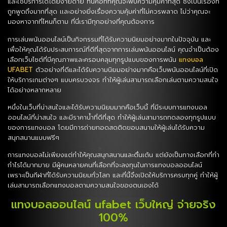
และใช้บริการได้โดยง่ายดาย ที่นี่คือที่ที่คุณจะพบความคุ้มค่าที่สุด ซึ่งเป็นเรื่องที่
ถูกพูดถึงมากที่สุด เเละอย่างยิ่งเรื่องความคุ้มค่าที่ไม่ควรพลาด ไม่ว่าคุณจะ
มองหาจากที่ไหนก็ตาม ที่นี่เรามีทุกอย่างที่คุณต้องการ
การเล่นพนันออนไลน์เป็นกิจกรรมที่ได้รับความนิยมอย่างมากในปัจจุบัน และ
เพื่อให้คุณได้รับประสบการณ์ที่ดีที่สุดจากการเล่นพนันออนไลน์ คุณจำเป็นต้อง
เลือกเว็บไซต์ที่มีคุณภาพและครอบคลุมทุกรูปแบบของการพนัน
แทงบอล
UFABET
ตัวอย่างที่ดีและได้รับความนิยมอย่างมากคือเว็บพนันออนไลน์ที่เปิด
ให้บริการเกมต่างๆ แบบครบวงจร ทำให้ผู้เล่นสามารถเลือกเล่นตามความสนใจ
ได้อย่างหลากหลาย
หนึ่งในเว็บที่น่าสนใจและได้รับความนิยมมากคือเว็บนี้ ที่มีระบบการแทงบอล
ออนไลน์ที่น่าสนใจ และมีราคาน้ำที่ดีที่สุด ทำให้ผู้เล่นสามารถทดลองทุกรูปแบบ
ของการแทงบอล โดยมีการถ่ายทอดสดติดขอบสนามให้ผู้เล่นได้รับความ
สนุกสนานแบบฟรีๆ
การแทงบอลไม่เพียงแต่ทำให้คุณสนุกสนานและตื่นเต้น แต่ยังเป็นทางเลือกที่ทำ
กำไรได้มากมาย มีผู้คนหลายคนที่เลือกที่จะลงทุนในการแทงบอลออนไลน์
เพราะเป็นกีฬาที่ได้รับความนิยมทั่วโลก และที่นี้จึงเปิดให้บริการครบทุกคู่ ทำให้ผู้
เล่นสามารถเลือกแทงบอลตามความสนใจของตนเองได้
แทงบอลออนไลน์ ufabet เว็บใหญ่ จ่ายจริง
100%