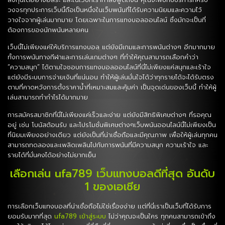
วงจรทุกประการเว็บนี้ถือเป็นหนึ่งในเว็บพนันที่ได้รับความนิยมและความไว้
วางใจจากผู้เล่นมากมาย โดยเฉพาะในการแทงบอลออนไลน์ ซึ่งมักจะเป็นที่
ต้องการของนักพนันหลายคน
เว็บนี้ไม่เพียงแค่ให้บริการแทงบอล แต่ยังมีเกมและการพนันต่างๆ อีกมากมาย
ทั้งการพนันทางกีฬาและการเล่นเกมต่างๆ ที่ทำให้คุณสามารถเลือกคำว่า
“ความสนุก” ได้ตามใจชอบการแทงบอลออนไลน์ที่นี่ไม่เพียงแค่สนุกและเร้าใจ
แต่ยังมีระบบการจ่ายเงินที่แน่นอน ทำให้ผู้เล่นมั่นใจได้ว่าทุกรายได้จะได้รับตรง
ตามที่คาดหวังการตั้งราคาน้ำที่เหมาะสมและคุ้มค่า เป็นจุดเด่นของเว็บนี้ ทำให้ผู้
เล่นสามารถทำกำไรได้มากมาย
การสมัครสมาชิกที่นี่ไม่เพียงแค่เร็วและง่าย แต่ยังมีสิทธิพิเศษต่างๆ ที่รอคุณ
อยู่ เช่น โบนัสต้อนรับ และโปรโมชั่นพิเศษต่างๆเว็บพนันออนไลน์นี้ไม่เพียงเป็น
ที่นิยมเพียงอย่างเดียว แต่ยังเป็นที่น่าเชื่อถือและมีคุณภาพ เพื่อให้ผู้เล่นทุกคน
สามารถทดลองและเพลิดเพลินไปกับการพนันที่มีความสนุก ความเร้าใจ และ
รายได้ที่มั่นคงได้อย่างไม่ยากเย็น
เลือกเล่น ufa789 เว็บแทงบอลดีที่สุด อันดับ
1 ของเอเชีย
การเลือกเว็บแทงบอลที่น่าเชื่อถือไม่ใช่เรื่องง่าย เเต่ที่นี่เราเป็นเว็บที่ได้รับการ
ยอมรับมากที่สุด
ufa789 เข้าสู่ระบบ
ไม่ว่าคุณจะเป็นใคร ทุกคนสามารถเข้าถึง