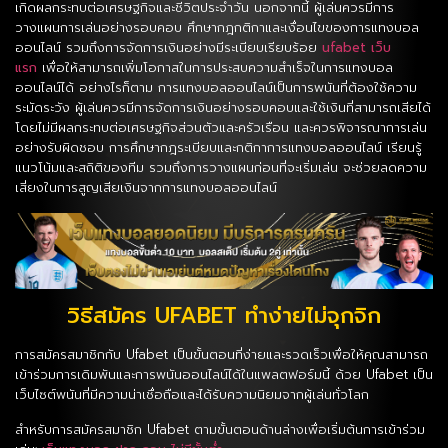
เกิดผลกระทบต่อเศรษฐกิจและชีวิตประจำวัน นอกจากนี้ ผู้เล่นควรมีการ
วางแผนการเล่นอย่างรอบคอบ ศึกษากฎกติกาและเงื่อนไขของการแทงบอล
ออนไลน์ รวมถึงการจัดการเงินอย่างมีระเบียบเรียบร้อย
ufabet เว็บ
แรก
เพื่อให้สามารถเพิ่มโอกาสในการประสบความสำเร็จในการแทงบอล
ออนไลน์ได้ อย่างไรก็ตาม การแทงบอลออนไลน์เป็นการพนันที่ต้องใช้ความ
ระมัดระวัง ผู้เล่นควรมีการจัดการเงินอย่างรอบคอบและใช้เงินที่สามารถเสียได้
โดยไม่มีผลกระทบต่อเศรษฐกิจส่วนตัวและครัวเรือน และควรพิจารณาการเล่น
อย่างรับผิดชอบ การศึกษากฎระเบียบและกติกาการแทงบอลออนไลน์ เรียนรู้
แนวโน้มและสถิติของทีม รวมถึงการวางแผนก่อนที่จะเริ่มเล่น จะช่วยลดความ
เสี่ยงในการสูญเสียเงินจากการแทงบอลออนไลน์
วิธีสมัคร UFABET ทำง่ายไม่จุกจิก
การสมัครสมาชิกกับ Ufabet เป็นขั้นตอนที่ง่ายและรวดเร็วเพื่อให้คุณสามารถ
เข้าร่วมการเดิมพันและการพนันออนไลน์ได้ในแพลตฟอร์มนี้ ด้วย Ufabet เป็น
เว็บไซต์พนันที่มีความน่าเชื่อถือและได้รับความนิยมจากผู้เล่นทั่วโลก
สำหรับการสมัครสมาชิก Ufabet ตามขั้นตอนด้านล่างเพื่อเริ่มต้นการเข้าร่วม