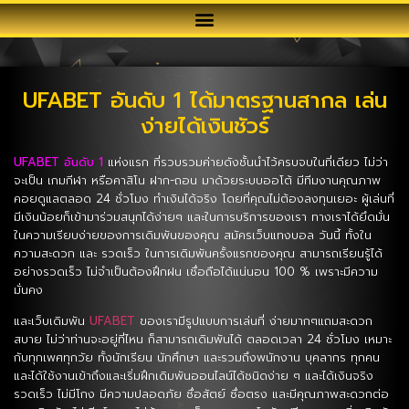
UFABET อันดับ 1 ได้มาตรฐานสากล เล่น
ง่ายได้เงินชัวร์
UFABET อันดับ 1
แห่งแรก ที่รวบรวมค่ายดังชั้นนำไว้ครบจบในที่เดียว ไม่ว่า
จะเป็น เกมกีฬา หรือคาสิโน ฝาก-ถอน มาด้วยระบบออโต้ มีทีมงานคุณภาพ
คอยดูแลตลอด 24 ชั่วโมง ทำเงินได้จริง โดยที่คุณไม่ต้องลงทุนเยอะ ผู้เล่นที่
มีเงินน้อยก็เข้ามาร่วมสนุกได้ง่ายๆ และในการบริการของเรา ทางเราได้ยึดมั่น
ในความเรียบง่ายของการเดิมพันของคุณ สมัครเว็บแทงบอล วันนี้ ทั้งใน
ความสะดวก และ รวดเร็ว ในการเดิมพันครั้งแรกของคุณ สามารถเรียนรู้ได้
อย่างรวดเร็ว ไม่จำเป็นต้องฝึกฝน เชื่อถือได้แน่นอน 100 % เพราะมีความ
มั่นคง
และเว็บเดิมพัน
UFABET
ของเรามีรูปแบบการเล่นที่ ง่ายมากๆแถมสะดวก
สบาย ไม่ว่าท่านจะอยู่ที่ไหน ก็สามารถเดิมพันได้ ตลอดเวลา 24 ชั่วโมง เหมาะ
กับทุกเพศทุกวัย ทั้งนักเรียน นักศึกษา และรวมถึงพนักงาน บุคลากร ทุกคน
และได้ใช้งานเข้าถึงและเริ่มฝึกเดิมพันออนไลน์ได้ชนิดง่าย ๆ และได้เงินจริง
รวดเร็ว ไม่มีโกง มีความปลอดภัย ซื่อสัตย์ ซื่อตรง และมีคุณภาพสะดวกต่อ