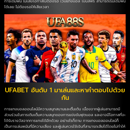
การเดิมพัน ไม่เสียโอกาสไม่ต้องรอ เว็บแทงบอล โบนัสฟรี สามารถเริ่มเดิมพัน
ได้เลย ไม่ต้องรอให้เสียเวลา
UFABET อันดับ 1 มาเล่นและหาคำตอบไปด้วย
กัน
การแทงบอลออนไลน์มีความสนุกสนานและตื่นเต้น เนื่องจากผู้เล่นสามารถมี
ส่วนร่วมในการเติมเต็มความสนุกของการแข่งขันฟุตบอล และอาจมีโอกาสที่จะ
ได้รับรางวัลจากการแทงได้อีกด้วย อย่างไรก็ตาม การแทงบอลออนไลน์ก็
เป็นการเล่นพนันที่มีความเสี่ยง และผู้เล่นควรใช้เงินที่สามารถเสียได้โดยไม่ทำให้